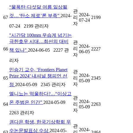
“물폭탄·다섯달 여름 일상될
관
2024-
것…‘탄소 제로’론 부족”
2024-
67
리
2199
07-24
자
07-24
2199
관리자
"시간당 100mm 우습게 넘기는
극한호우 시대…최선의 대비
관
2024-
리
66
2227
책 있나"
2024-06-05
2227
관
06-05
자
리자
민승기 교수, ‘Frontiers Planet
관
2024-
Prize 2024’ 내셔널 챔피언 선
65
리
2345
05-09
자
정
2024-05-09
2345
관리자
엘니뇨는 억울하다?…“이상고
관
2024-
온 주범은 인간”
2024-05-09
64
리
2263
05-09
자
2263
관리자
권다은 학생, 한국기상학회 우
관
2024-
수논문발표상 수상
2024-05-
63
리
2464