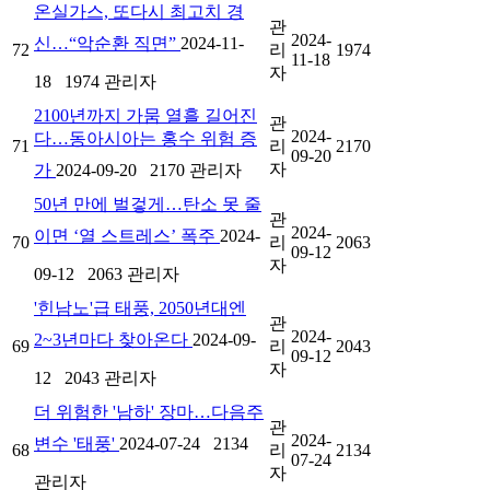
온실가스, 또다시 최고치 경
관
2024-
신…“악순환 직면”
2024-11-
72
리
1974
11-18
자
18
1974
관리자
2100년까지 가뭄 열흘 길어진
관
2024-
다…동아시아는 홍수 위험 증
71
리
2170
09-20
자
가
2024-09-20
2170
관리자
50년 만에 벌겋게…탄소 못 줄
관
2024-
이면 ‘열 스트레스’ 폭주
2024-
70
리
2063
09-12
자
09-12
2063
관리자
'힌남노'급 태풍, 2050년대엔
관
2024-
2~3년마다 찾아온다
2024-09-
69
리
2043
09-12
자
12
2043
관리자
더 위험한 '남하' 장마…다음주
관
2024-
변수 '태풍'
2024-07-24
2134
68
리
2134
07-24
자
관리자