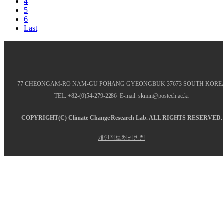
4
5
6
Last
77 CHEONGAM-RO NAM-GU POHANG GYEONGBUK 37673 SOUTH KORE
TEL. +82-(0)54-279-2286 E-mail. skmin@postech.ac.kr
COPYRIGHT(C)
Climate Change Research Lab.
ALL RIGHTS RESERVED.
개인정보처리방침