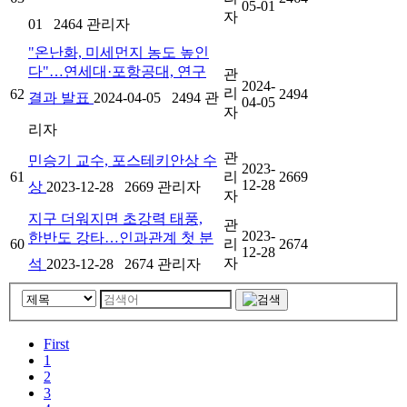
05-01
자
01
2464
관리자
"온난화, 미세먼지 농도 높인
다"…연세대·포항공대, 연구
관
2024-
리
62
2494
결과 발표
2024-04-05
2494
관
04-05
자
리자
관
민승기 교수, 포스테키안상 수
2023-
61
리
2669
12-28
상
2023-12-28
2669
관리자
자
지구 더워지면 초강력 태풍,
관
2023-
한반도 강타…인과관계 첫 분
60
리
2674
12-28
자
석
2023-12-28
2674
관리자
First
1
2
3