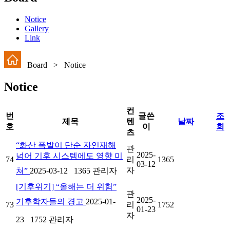
Notice
Gallery
Link
Board > Notice
Notice
컨
번
글쓴
조
제목
텐
날짜
호
이
회
츠
“화산 폭발이 단순 자연재해
관
2025-
넘어 기후 시스템에도 영향 미
74
리
1365
03-12
자
쳐”
2025-03-12
1365
관리자
[기후위기] “올해는 더 위험”
관
2025-
기후학자들의 경고
2025-01-
73
리
1752
01-23
자
23
1752
관리자