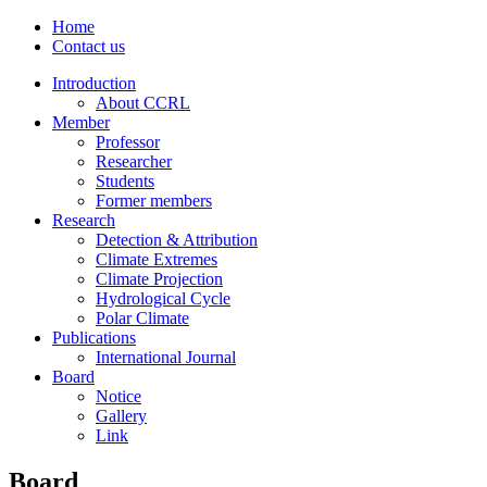
Home
Contact us
Introduction
About CCRL
Member
Professor
Researcher
Students
Former members
Research
Detection & Attribution
Climate Extremes
Climate Projection
Hydrological Cycle
Polar Climate
Publications
International Journal
Board
Notice
Gallery
Link
Board