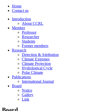
Home
Contact us
Introduction
About CCRL
Member
Professor
Researcher
Students
Former members
Research
Detection & Attribution
Climate Extremes
Climate Projection
Hydrological Cycle
Polar Climate
Publications
International Journal
Board
Notice
Gallery
Link
Board