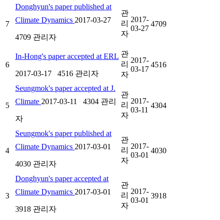
Donghyun's paper published at
관
2017-
Climate Dynamics
2017-03-27
리
7
4709
03-27
자
4709
관리자
관
In-Hong's paper accepted at ERL
2017-
리
6
4516
03-17
2017-03-17
4516
관리자
자
Seungmok's paper accepted at J.
관
2017-
Climate
2017-03-11
4304
관리
리
5
4304
03-11
자
자
Seungmok's paper published at
관
2017-
Climate Dynamics
2017-03-01
리
4
4030
03-01
자
4030
관리자
Donghyun's paper accepted at
관
2017-
Climate Dynamics
2017-03-01
리
3
3918
03-01
자
3918
관리자