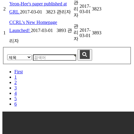
관
Yeon-Hee's paper published at
2017-
2
리
3823
03-01
GRL
2017-03-01
3823
관리자
자
CCRL's New Homepage
관
2017-
Launched!
2017-03-01
3893
관
리
1
3893
03-01
자
리자
First
1
2
3
4
5
6