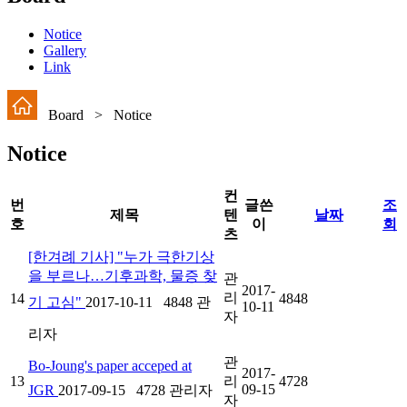
Notice
Gallery
Link
Board > Notice
Notice
컨
번
글쓴
조
제목
텐
날짜
호
이
회
츠
[한겨례 기사] "누가 극한기상
을 부르나…기후과학, 물증 찾
관
2017-
리
14
4848
기 고심"
2017-10-11
4848
관
10-11
자
리자
관
Bo-Joung's paper acceped at
2017-
13
리
4728
09-15
JGR
2017-09-15
4728
관리자
자